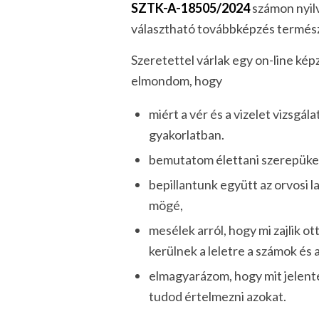
SZTK-A-18505/2024
számon nyil
választható továbbképzés termé
Szeretettel várlak egy on-line ké
elmondom, hogy
miért a vér és a vizelet vizsgál
gyakorlatban.
bemutatom élettani szerepüke
bepillantunk együtt az orvosi l
mögé,
mesélek arról, hogy mi zajlik o
kerülnek a leletre a számok és 
elmagyarázom, hogy mit jelen
tudod értelmezni azokat.