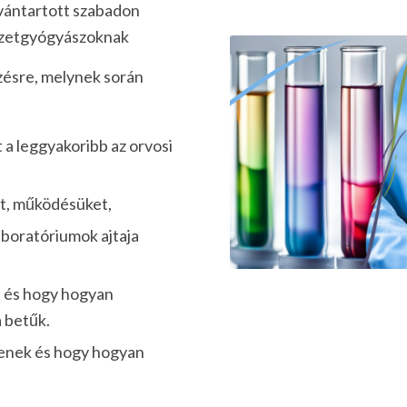
vántartott szabadon
szetgyógyászoknak
pzésre, melynek során
at a leggyakoribb az orvosi
t, működésüket,
aboratóriumok ajtaja
tt és hogy hogyan
a betűk.
tenek és hogy hogyan