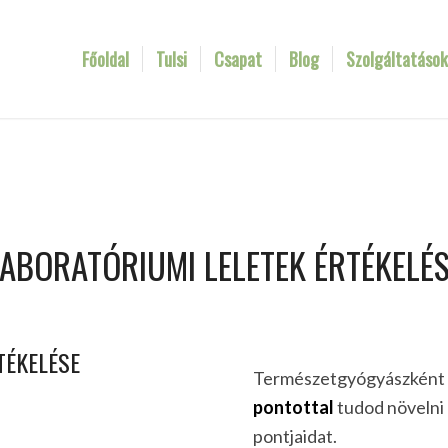
Főoldal
Tulsi
Csapat
Blog
Szolgáltatáso
ABORATÓRIUMI LELETEK ÉRTÉKELÉ
TÉKELÉSE
Természetgyógyászként 
pontottal
tudod növelni 
pontjaidat.