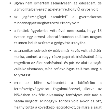
ugyan nem ismertem személyesen az édesapám, de
„rányomta bélyegét” az életemre, hogy Ő orvos volt
az „egészségügyi szemlélet” a gyermekorom
mindennapjait meghatározó élmény volt
a fentiek figyelembe vételével nem csoda, hogy 18
évesen egy orvosi laboratóriumban találtam magam
és innen indult az útam a gyógyítás irányába
aztán, mikor sok-sok év múlva már kevés volt a háttér
munka, aminek a nagy része papírok irkálásából állt,
engedtem az élet sodrásának és pár év alatt a saját
vállalkozásomban, mint reflexológus találtam meg a
folytatást
erre az időre szélesedett a látóköröm a
természetgyógyászat fogalomköreivel, illetve az
időközben sok féle olvasmány, tanfolyam volt már a
hátam mögött. Mindegyik fontos volt akkor és ott,
megnyitotta a következő lépcsőfokot, de mára a saját