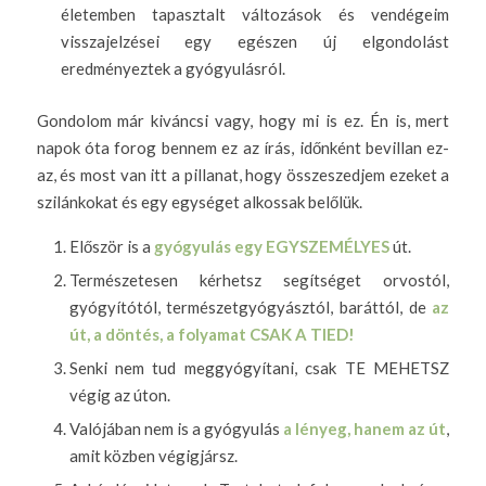
életemben tapasztalt változások és vendégeim
visszajelzései egy egészen új elgondolást
eredményeztek a gyógyulásról.
Gondolom már kiváncsi vagy, hogy mi is ez. Én is, mert
napok óta forog bennem ez az írás, időnként bevillan ez-
az, és most van itt a pillanat, hogy összeszedjem ezeket a
szilánkokat és egy egységet alkossak belőlük.
Először is a
gyógyulás egy EGYSZEMÉLYES
út.
Természetesen kérhetsz segítséget orvostól,
gyógyítótól, természetgyógyásztól, baráttól, de
az
út, a döntés, a folyamat CSAK A TIED!
Senki nem tud meggyógyítani, csak TE MEHETSZ
végig az úton.
Valójában nem is a gyógyulás
a lényeg, hanem az út
,
amit közben végigjársz.