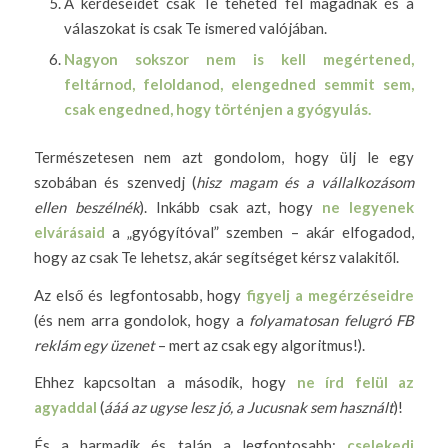
A kérdéseidet csak Te teheted fel magadnak és a
válaszokat is csak Te ismered valójában.
Nagyon sokszor nem is kell megértened,
feltárnod, feloldanod, elengedned semmit sem,
csak engedned, hogy történjen a gyógyulás.
Természetesen nem azt gondolom, hogy ülj le egy
szobában és szenvedj (
hisz magam és a vállalkozásom
ellen beszélnék
). Inkább csak azt, hogy
ne legyenek
elvárásaid
a „gyógyítóval” szemben – akár elfogadod,
hogy az csak Te lehetsz, akár segítséget kérsz valakitől.
Az első és legfontosabb, hogy
figyelj a megérzéseidre
(és nem arra gondolok, hogy a
folyamatosan felugró FB
reklám egy üzenet
– mert az csak egy algoritmus!).
Ehhez kapcsoltan a második, hogy
ne írd felül az
agyaddal
(
ááá az ugyse lesz jó, a Jucusnak sem használt
)!
És a harmadik és talán a legfontosabb:
cselekedj