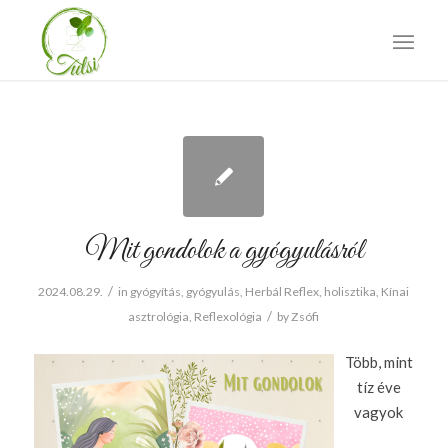
Mit gondolok a gyógyulásról
/
2024.08.29.
in
gyógyítás
,
gyógyulás
,
Herbál Reflex
,
holisztika
,
Kínai
/
asztrológia
,
Reflexológia
by
Zsófi
Több, mint
tíz éve
vagyok